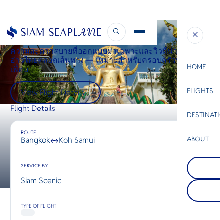
Bangkok ↔ Samui
ความสะดวกสบายที่ออกแบบมาเฉพาะและวิวที่น่าทึ่งของ
อ่าวไทยตลอดเส้นทาง — เหมาะสำหรับครอบครัวหรือ
HOME
เพื่อน
FLIGHTS
ESC
View Flight Details
Flight Details
DESTINAT
C
Bangkok
Hua Hin
Scenic
Charter
Be
ROUTE
ABOUT
Bangkok
Koh Samui
↔
Hua Hin
S
COMPAN
เมืองชายทะ
Di
SERVICE BY
Koh Yao
เสน่ห์บนแ
เกาะยาวใ
ของไทย ม
Siam Scenic
เกาะยาวน
วัฒนธรรม
F
ในทะเลอัน
อร่อย แล
Re
อยู่ระหว่า
ตามธรรมชา
TYPE OF FLIGHT
กระบี่ มีล
สงบ พร้อ
ชายหาดที่
กลางคืนที
FACTS