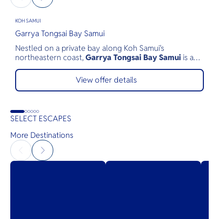
KOH SAMUI
B
Garrya Tongsai Bay Samui
L
Nestled on a private bay along Koh Samui's
l
northeastern coast,
Garrya Tongsai Bay Samui
is a
h
tranquil beachfront retreat surrounded by 28 acres of
C
lush tropical landscape. As Koh Samui's first five-star
b
View offer details
luxury resort, opened in 1987, it has built a legacy of
v
authentic Thai hospitality, exceptional service, and
d
environmental stewardship.
e
s
SELECT ESCAPES
More Destinations