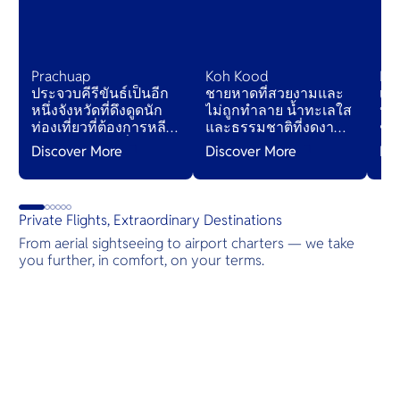
Prachuap
Koh Kood
Ko
ประจวบคีรีขันธ์เป็นอีก
ชายหาดที่สวยงามและ
เก
หนึ่งจังหวัดที่ดึงดูดนัก
ไม่ถูกทำลาย น้ำทะเลใส
หนึ
ท่องเที่ยวที่ต้องการหลีก
และธรรมชาติที่งดงาม
ชา
หนีจากรีสอร์ทที่แออัด
แม้ในช่วงฤดูกาลท่อง
ประ
Discover More
Discover More
Di
— จังหวัดนี้อาจทำให้นัก
เที่ยวเกาะนี้ก็ยังเงียบสงบ
ในเ
เดินทางเข้าใจ
เมื่อเปรียบเทียบกับจุด
ปะ
“ประเทศไทยที่แท้จริง”
หมายปลายทางเกาะ
หน
ได้ดียิ่งขึ้น
อื่นๆ ในประเทศไทย
Private Flights, Extraordinary Destinations
From aerial sightseeing to airport charters — we take
you further, in comfort, on your terms.
Destinations