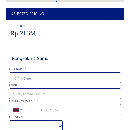
SELECTED PRICING
PER GUEST
Rp 21.3M
Bangkok ↔ Samui
FULL NAME *
EMAIL *
PHONE / WHATSAPP *
+66
GUESTS *