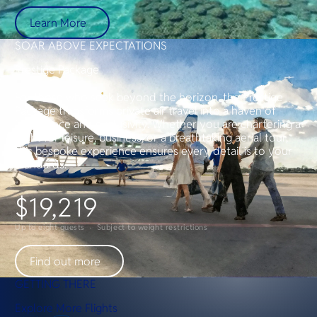
Learn More
SOAR ABOVE EXPECTATIONS
Prestige Package
For those who seek beyond the horizon, the Prestige
Package transforms private air travel into a haven of
indulgence and exclusivity. Whether you are chartering a
flight for leisure, business, or a breathtaking aerial tour,
this bespoke experience ensures every detail is to your
standards.
$19,219
Up to eight guests · Subject to weight restrictions
Find out more
GETTING THERE
Explore More Flights