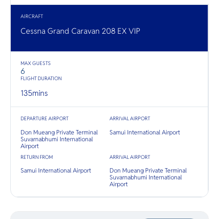
O
ชายเลน 
ชายหาดทร
Yo
และหมู่บ
AIRCRAFT
Cessna Grand Caravan 208 EX VIP
SERVICE
MAX GUESTS
6
FLIGHT DURATION
135
mins
OTHER C
DEPARTURE AIRPORT
ARRIVAL AIRPORT
Don Mueang Private Terminal
Samui International Airport
Suvarnabhumi International
Airport
RETURN FROM
ARRIVAL AIRPORT
Samui International Airport
Don Mueang Private Terminal
Suvarnabhumi International
Airport