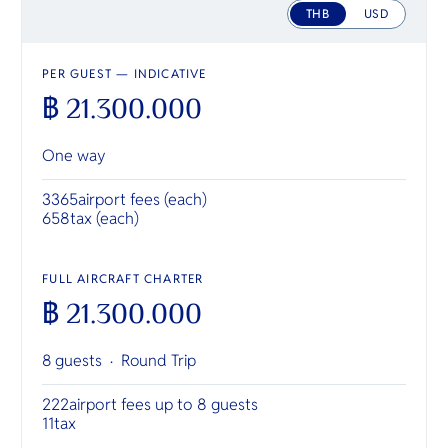
THB
USD
PER GUEST — INDICATIVE
฿ 21.300.000
One way
3365
airport fees (each)
658
tax (each)
FULL AIRCRAFT CHARTER
฿ 21.300.000
8 guests ·
Round Trip
222
airport fees up to 8 guests
11
tax