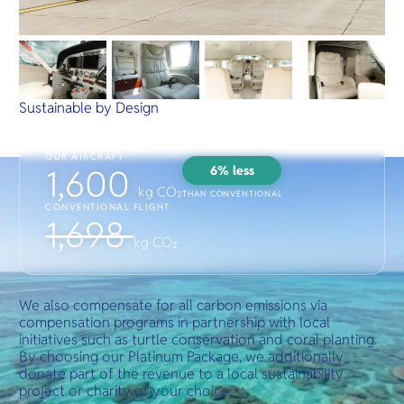
Sustainable by Design
OUR AIRCRAFT
6% less
1,600
kg CO₂
THAN CONVENTIONAL
CONVENTIONAL FLIGHT
1,698
kg CO₂
We also compensate for all carbon emissions via
compensation programs in partnership with local
initiatives such as turtle conservation and coral planting.
By choosing our Platinum Package, we additionally
donate part of the revenue to a local sustainability
project or charity of your choice.