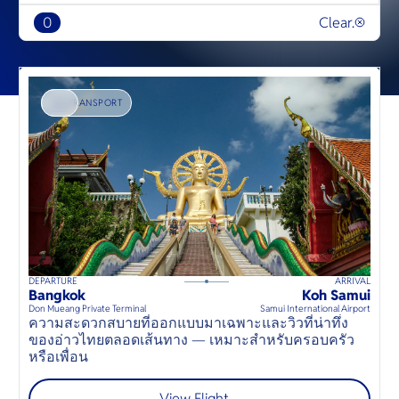
0
Clear.
TRANSPORT
DEPARTURE
ARRIVAL
D
135
mins
up to
8
guests
Bangkok
Koh Samui
B
⦁
Don Mueang Private Terminal
Samui International Airport
D
ความสะดวกสบายที่ออกแบบมาเฉพาะและวิวที่น่าทึ่ง
ของอ่าวไทยตลอดเส้นทาง — เหมาะสำหรับครอบครัว
เ
หรือเพื่อน
ฟ
View Flight