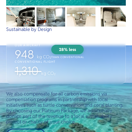
Sustainable by Design
OUR AIRCRAFT
28% less
948
kg CO₂
THAN CONVENTIONAL
CONVENTIONAL FLIGHT
1,310
kg CO₂
We also compensate for all carbon emissions via
compensation programs in partnership with local
initiatives such as turtle conservation and coral planting.
By choosing our Platinum Package, we additionally
donate part of the revenue to a local sustainability
project or charity of your choice.