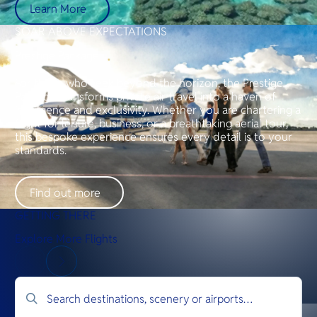
Learn More
SOAR ABOVE EXPECTATIONS
Prestige Package
For those who seek beyond the horizon, the Prestige
Package transforms private air travel into a haven of
indulgence and exclusivity. Whether you are chartering a
flight for leisure, business, or a breathtaking aerial tour,
this bespoke experience ensures every detail is to your
standards.
Find out more
GETTING THERE
Explore More Flights