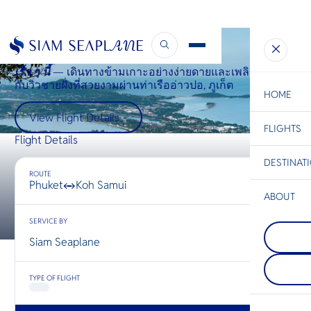
Phuket ↔ Samui
เร็ว ๆ นี้
— เดินทางข้ามเกาะอย่างง่ายดายและเพลิดเพลิน
กับวิวชายฝั่งที่สวยงามผ่านท่าเรืออ่าวปอ, ภูเก็ต
HOME
View Flight Details
FLIGHTS
ESC
Flight Details
DESTINAT
C
Bangkok
Hua Hin
Scenic
Charter
ROUTE
Be
Phuket
Koh Samui
↔
ABOUT
Pattaya
S
SERVICE BY
COMPAN
อยู่บนชาย
Di
Koh Yao
เมืองพัท
Siam Seaplane
เกาะยาวใ
ด้วยเส้นขอ
เกาะยาวน
ชีวิตชีวา
F
ในทะเลอัน
อาหารริม
Re
TYPE OF FLIGHT
อยู่ระหว่า
คลื่นที่นุ
กระบี่ มีล
ต้อนรับอั
ชายหาดที่
โอบกอดคุ
FACTS