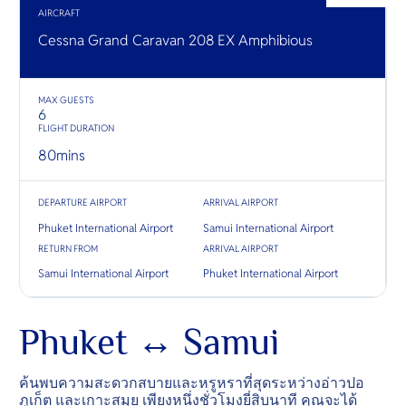
O
ชายเลน 
อ้อมกอดอั
AIRCRAFT
Yo
และหมู่บ
เชิญชวนใ
ในสวรรค์เ
Cessna Grand Caravan 208 EX Amphibious
MAX GUESTS
SERVICE
6
FLIGHT DURATION
80
mins
OTHER C
DEPARTURE AIRPORT
ARRIVAL AIRPORT
Phuket International Airport
Samui International Airport
RETURN FROM
ARRIVAL AIRPORT
Samui International Airport
Phuket International Airport
Phuket ↔ Samui
ค้นพบความสะดวกสบายและหรูหราที่สุดระหว่างอ่าวปอ
ภูเก็ต และเกาะสมุย เพียงหนึ่งชั่วโมงยี่สิบนาที คุณจะได้