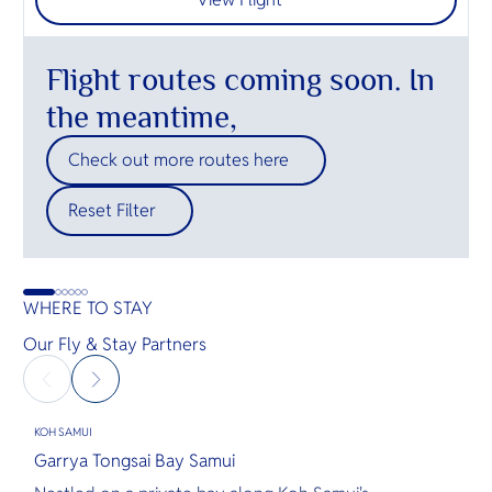
Flight routes coming soon. In
the meantime,
Check out more routes here
Reset Filter
WHERE TO STAY
Our Fly & Stay Partners
KOH SAMUI
P
Garrya Tongsai Bay Samui
T