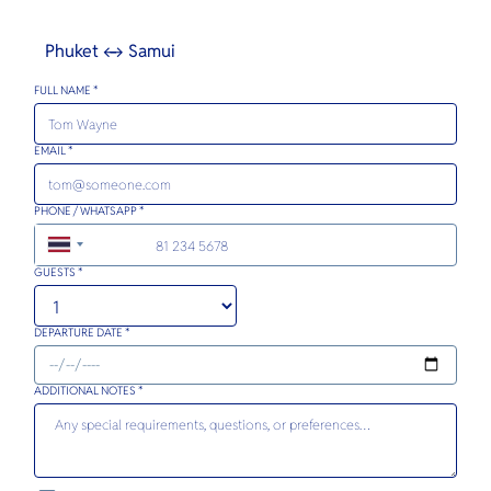
Phuket ↔ Samui
FULL NAME *
EMAIL *
PHONE / WHATSAPP *
+66
GUESTS *
DEPARTURE DATE *
ADDITIONAL NOTES *