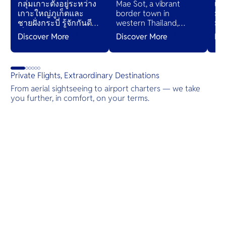
กลุ่มเกาะตั้งอยู่ระหว่าง
Mae Sot, a vibrant
เป็
เกาะใหญ่ภูเก็ตและ
border town in
มี
ชายฝั่งกระบี่ รู้จักกันดีใน
western Thailand,
มะ
เรื่องหน้าผาหินปูนขนาด
blends Thai and
ขจี
Discover More
Discover More
Di
ใหญ่ที่ยื่นออกจากทะเล
Burmese cultures,
สป
bustling markets, and
diverse cuisines,
serving as a gateway
Private Flights, Extraordinary Destinations
to natural wonders
From aerial sightseeing to airport charters — we take
and cross-cultural
you further, in comfort, on your terms.
adventures.
Destinations