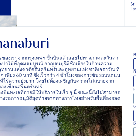
Sr
La
hanaburi
F
ิเศษของเราจากกรุงเทพฯ ขึ้นบินแล้วลอยไปทางภาคตะวันตก
ะป่าไม้ที่อุดมสมบูรณ์ กาญจนบุรีมีชื่อเสียงในด้านความ
ทยานแห่งชาติศรีนครินทร์และอุทยานแห่งชาติเอราวัณ ที่
E
ั้น ๆ เพียง 60 นาที ซึ่งเร็วกว่า 4 ชั่วโมงของการขับรถบนถนน
งที่ไร้ความยุ่งยาก โดยไม่ต้องเผชิญกับความไม่สบายจาก
องเขื่อนศรีนครินทร์
P
งบินทะเลที่อาจมีให้บริการในเร็ว ๆ นี้ ขณะนี้ยังไม่สามารถ
่างรอการอนุมัติสุดท้ายจากทางการไทยสำหรับพื้นที่ลงจอด
G
D