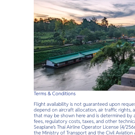
Terms & Conditions
Flight availability is not guaranteed upon requ
depend on aircraft allocation, air traffic rights
that may be shown here and is determined by airc
fees, regulatory costs, taxes, and other technic
Seaplane’s Thai Airline Operator License (4/256
the Ministry of Transport and the Civil Aviation