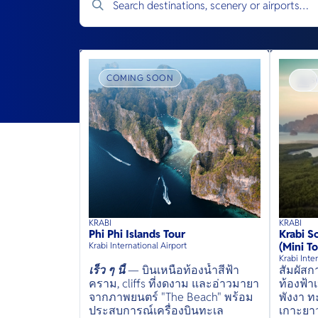
COMING SOON
S
KRABI
KRABI
38
mins
up to
8
guests
45
min
Phi Phi Islands Tour
Krabi S
⦁
Krabi International Airport
(Mini To
Krabi Inte
เร็ว ๆ นี้
— บินเหนือท้องน้ำสีฟ้า
สัมผัส
คราม, cliffs ที่งดงาม และอ่าวมายา
ท้องฟ้
จากภาพยนตร์ "The Beach" พร้อม
พังงา ท
ประสบการณ์เครื่องบินทะเล
เกาะยา