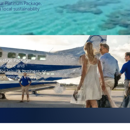
ur Platinum Package,
local sustainability
restige Package
ndulgence and
or leisure, business, or
ence ensures every