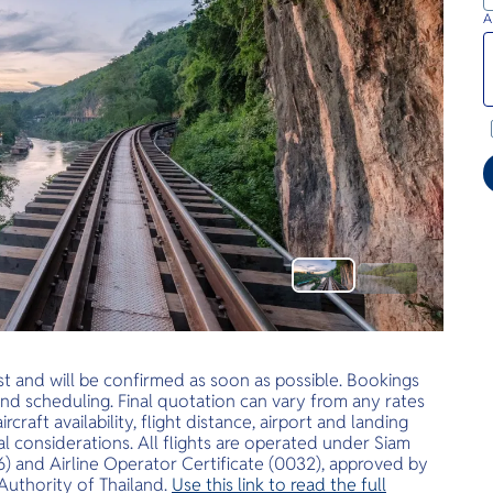
A
est and will be confirmed as soon as possible. Bookings
, and scheduling. Final quotation can vary from any rates
raft availability, flight distance, airport and landing
al considerations. All flights are operated under Siam
6) and Airline Operator Certificate (0032), approved by
 Authority of Thailand.
Use this link to read the full