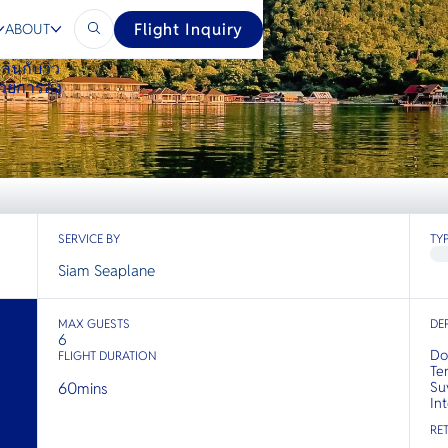
Flight Inquiry
ABOUT
ลินกับวิว
ด้วยการลง
SERVICE BY
TY
Siam Seaplane
MAX GUESTS
DE
6
Do
FLIGHT DURATION
Te
60
Su
mins
In
RE