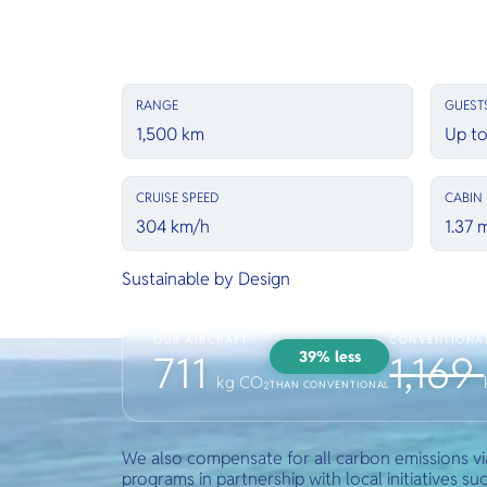
RANGE
GUEST
1,500 km
Up to
CRUISE SPEED
CABIN 
304 km/h
1.37 
Sustainable by Design
OUR AIRCRAFT
CONVENTIONAL
39% less
711
1,169
kg CO₂
THAN CONVENTIONAL
We also compensate for all carbon emissions v
programs in partnership with local initiatives suc