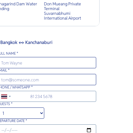
inagarind Dam Water
Don Mueang Private
nding
Terminal
Suvarnabhumi
International Airport
Bangkok ↔ Kanchanaburi
ULL NAME *
MAIL *
HONE / WHATSAPP *
+66
UESTS *
EPARTURE DATE *