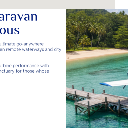
aravan
ous
 ultimate go-anywhere
ween remote waterways and city
turbine performance with
sanctuary for those whose