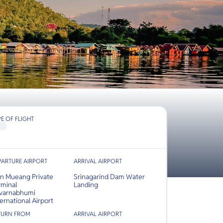
PE OF FLIGHT
PARTURE AIRPORT
ARRIVAL AIRPORT
n Mueang Private
Srinagarind Dam Water
rminal
Landing
varnabhumi
ternational Airport
TURN FROM
ARRIVAL AIRPORT