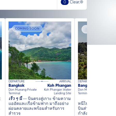
0
Clear.
COMING SOON
TRANSPORT
DEPARTURE
ARRIVAL
DEPARTURE
150
mins
up to
6
guests
160
mins
up to
6
gues
Bangkok
Koh Phangan
Bangkok
⦁
⦁
Don Mueang Private
Koh Phangan Water
Don Mueang Private
Ph
Terminal
Landing Site
Terminal
c
เร็ว ๆ นี้
— บินตรงสู่เกาะ ข้ามความ
แออัดและเรือข้ามฟาก มาถึงอย่าง
หนีไปสู่ความสงบ — 
s
ผ่อนคลายและพร้อมสำหรับการ
บินส่วนตัวพร้อมวิวชายฝ
สำรวจ
กำลังรอคุณอยู่