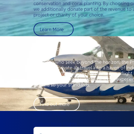
conservation and coral planting. By choosing o
we additionally donate part of the revenue to a 
project or charity of your choice.
Learn More
SOAR ABOVE EXPECTATIONS
Prestige Package
For those who seek beyond the horizon, the P
transforms private air travel into a haven of i
exclusivity. Whether you are chartering a flight f
a breathtaking aerial tour, this bespoke experi
detail is to your standards.
Find out more
GETTING THERE
Explore More Flights