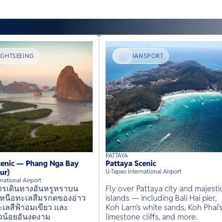
IGHTSEEING
TRANSPORT
PATTAYA
s
up to
8
guests
45
mins
up to
guests
cenic — Phang Nga Bay
Pattaya Scenic
⦁
⦁
ur)
U-Tapao International Airport
rnational Airport
การเดินทางอันหรูหราบน
Fly over Pattaya city and majesti
าเหนือทะเลสีมรกตของอ่าว
islands — including Bali Hai pier,
ะเลสีฟ้าอมเขียว และ
Koh Larn's white sands, Koh Phai'
วน้อยอันงดงาม
limestone cliffs, and more.