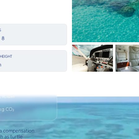
S
 8
HEIGHT
m
 FLIGHT
kg CO₂
ia compensation
h as turtle