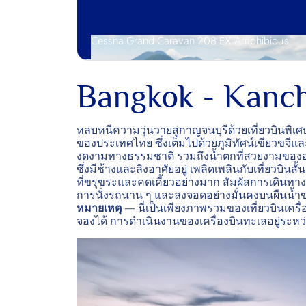
Cessna Grand Caravan 208 EX Amphibious
Bangkok - Kanc
หลบหนีความวุ่นวายสู่กาญจนบุรีด้วยเที่ยวบินพ
ของประเทศไทย ซึ่งเต็มไปด้วยภูมิทัศน์เขียวขจีแล
งดงามทางธรรมชาติ รวมถึงน้ำตกที่สวยงามของอุ
ซึ่งมีช้างและลิงอาศัยอยู่ เพลิดเพลินกับเที่ยวบินส
ที่ขรุขระและคดเคี้ยวอย่างมาก สัมผัสการเดินทา
การนั่งรถนาน ๆ และลงจอดอย่างมั่นคงบนผืนน้ำข
หมายเหตุ
— นี่เป็นเพียงภาพรวมของเที่ยวบินเครื่อ
จองได้ การดำเนินงานของเครื่องบินทะเลอยู่ระหว