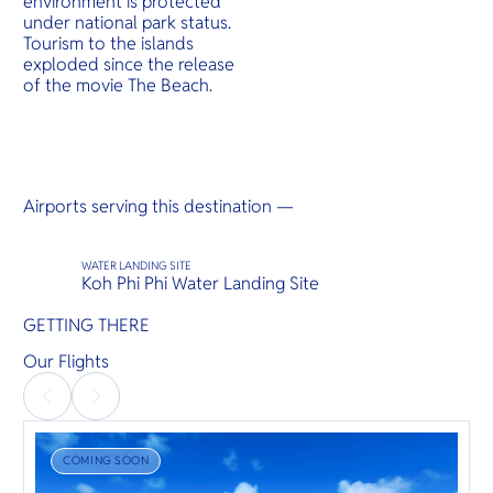
environment is protected
O
jungles, a
under national park status.
Yo
cultural he
Tourism to the islands
serves as
access poi
exploded since the release
several is
of the movie The Beach.
offering i
hidden g
SERVICE
Airports serving this destination —
OTHER C
WATER LANDING SITE
Koh Phi Phi Water Landing Site
GETTING THERE
Our Flights
COMING SOON