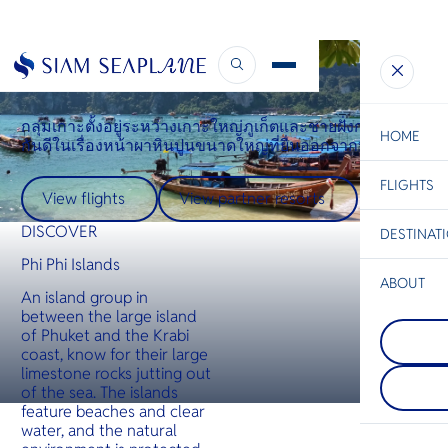
Destinations
Phi Phi Islands
Phi Phi Islands
กลุ่มเกาะตั้งอยู่ระหว่างเกาะใหญ่ภูเก็ตและชายฝั่งกระบี่ รู้จัก
HOME
กันดีในเรื่องหน้าผาหินปูนขนาดใหญ่ที่ยื่นออกจากทะเล
FLIGHTS
ESC
View flights
View partner resorts
DISCOVER
DESTINAT
C
Bangkok
Hua Hin
Scenic
Charter
Phi Phi Islands
Be
ABOUT
An island group in
Koh Lipe
S
between the large island
COMPAN
เกาะหลีเป
Di
of Phuket and the Krabi
Surat Th
ไทยในทะเ
coast, know for their large
The gate
ใกล้ชายแ
limestone rocks jutting out
Thailand’
เป็นส่วนห
F
of the sea. The islands
Gulf islan
อุทยานแห่
Re
known for 
เกาะตะรุเต
feature beaches and clear
stunning 
เล็กๆ และน
water, and the natural
landscape
เต็มไปด้ว
FACTS