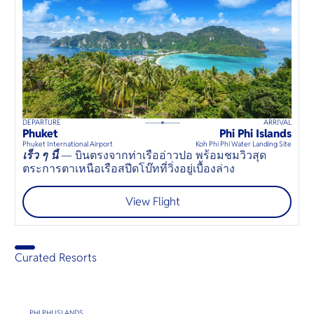
DEPARTURE
ARRIVAL
20
mins
up to
8
guests
Phuket
Phi Phi Islands
⦁
Phuket International Airport
Koh Phi Phi Water Landing Site
เร็ว ๆ นี้
— บินตรงจากท่าเรืออ่าวปอ พร้อมชมวิวสุด
ตระการตาเหนือเรือสปีดโบ๊ทที่วิ่งอยู่เบื้องล่าง
View Flight
Curated Resorts
PHI PHI ISLANDS