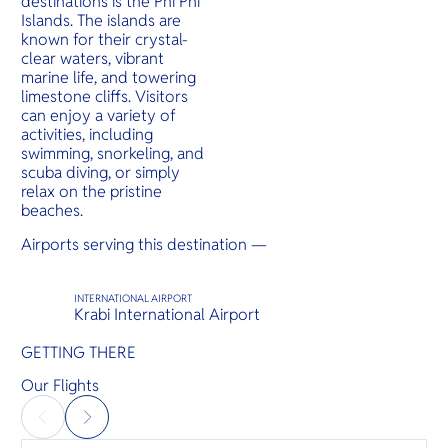
destinations is the Phi Phi
O
ยังมีหมู่บ้
Islands. The islands are
Yo
เสนอชีวิตไ
known for their crystal-
เหมาะแก่ก
ท่ามกลาง
clear waters, vibrant
สงบของธ
marine life, and towering
limestone cliffs. Visitors
can enjoy a variety of
SERVICE
activities, including
swimming, snorkeling, and
scuba diving, or simply
relax on the pristine
beaches.
OTHER C
Airports serving this destination —
INTERNATIONAL AIRPORT
Krabi International Airport
GETTING THERE
Our Flights