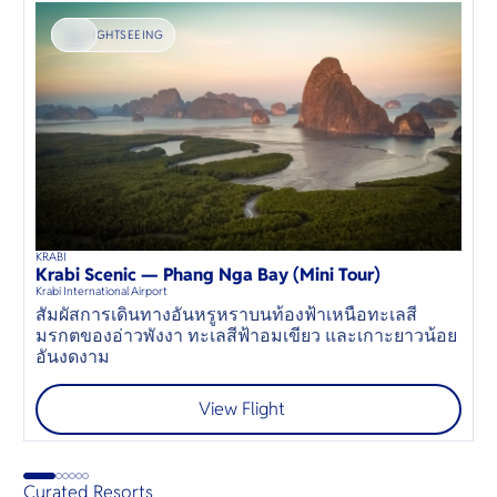
SIGHTSEEING
KRABI
D
45
mins
up to
8
guests
Krabi Scenic — Phang Nga Bay (Mini Tour)
K
⦁
Krabi International Airport
Kr
สัมผัสการเดินทางอันหรูหราบนท้องฟ้าเหนือทะเลสี
D
มรกตของอ่าวพังงา ทะเลสีฟ้าอมเขียว และเกาะยาวน้อย
J
อันงดงาม
View Flight
Curated Resorts