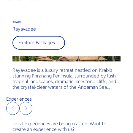
KRABI
Rayavadee
Explore Packages
Rayavadee is a luxury retreat nestled on Krabi’s
stunning Phranang Peninsula, surrounded by lush
tropical landscapes, dramatic limestone cliffs, and
the crystal-clear waters of the Andaman Sea.
Located on the edge of Hat Noppharat Thara–Mu
Ko Phi Phi National Park, the resort is celebrated
Experiences
for its natural beauty, privacy, and strong
commitment to sustainability, offering guests an
unforgettable escape in harmony with nature.
Local experiences are being crafted. Want to
create an experience with us?