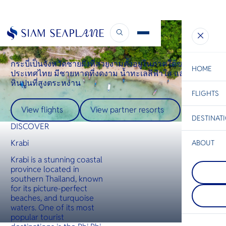
Destinations
Krabi
Krabi
กระบี่เป็นจังหวัดชายฝั่งที่สวยงามตั้งอยู่ในภาคใต้ของ
HOME
ประเทศไทย มีชายหาดที่งดงาม น้ำทะเลสีฟ้าใส และหน้าผา
หินปูนที่สูงตระหง่าน
FLIGHTS
ESC
View flights
View partner resorts
DESTINAT
C
Bangkok
Hua Hin
Scenic
Charter
DISCOVER
Be
Krabi
ABOUT
Koh Yao
S
Krabi is a stunning coastal
COMPAN
เกาะยาวใ
Di
province located in
Khao Yai
เกาะยาวน
southern Thailand, known
สถานที่พั
ในทะเลอัน
for its picture-perfect
ภูเขาที่เต
อยู่ระหว่า
F
beaches, and turquoise
ความงามขอ
กระบี่ มีล
Re
เขียวขจี น
ชายหาดที่
waters. One of its most
ระยับ และ
ชายเลน 
popular tourist
ทิวทัศน์ส
และหมู่บ
FACTS