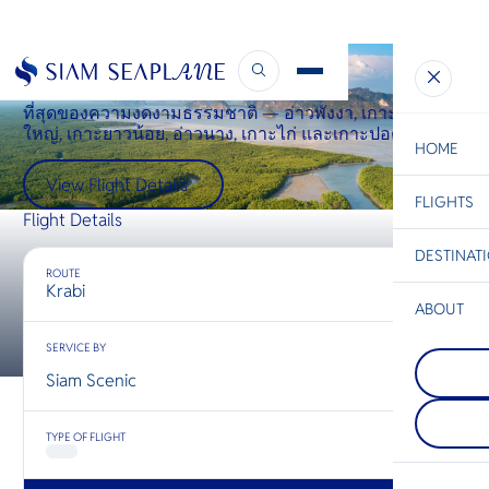
Krabi Grand Tour 1
ที่สุดของความงดงามธรรมชาติ — อ่าวพังงา, เกาะยาว
ใหญ่, เกาะยาวน้อย, อ่าวนาง, เกาะไก่ และเกาะปอดะ
HOME
View Flight Details
FLIGHTS
ESC
Flight Details
DESTINAT
C
Bangkok
Hua Hin
Scenic
Charter
ROUTE
Be
Krabi
ABOUT
Prachua
S
SERVICE BY
COMPAN
ประจวบคีร
Di
Phuket
อีกหนึ่งจัง
Siam Scenic
เกาะที่มี
นักท่องเที
อันดามัน 
หลีกหนีจาก
F
ได้รับคว
แออัด — จั
Re
TYPE OF FLIGHT
ประเทศไทย
ทำให้นักเ
ทะเลระดั
เข้าใจ “
และร้าน
ที่แท้จริง” 
FACTS