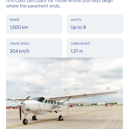
first-class sanctuary for those whose journeys begin
where the pavement ends.
RANGE
GUESTS
1,500 km
Up to 8
CRUISE SPEED
CABIN HEIGHT
304 km/h
1.37 m