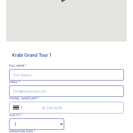
Krabi Grand Tour 1
FULL NAME *
EMAIL *
PHONE / WHATSAPP *
+66
GUESTS *
DEPARTURE DATE *