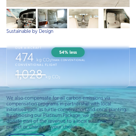
Sustainable by Design
OUR AIRCRAFT
54% less
474
kg CO₂
THAN CONVENTIONAL
CONVENTIONAL FLIGHT
1,028
kg CO₂
We also compensate for all carbon emissions via
compensation programs in partnership with local
initiatives such as turtle conservation and coral planting.
By choosing our Platinum Package, we additionally
donate part of the revenue to a local sustainability
project or charity of your choice.