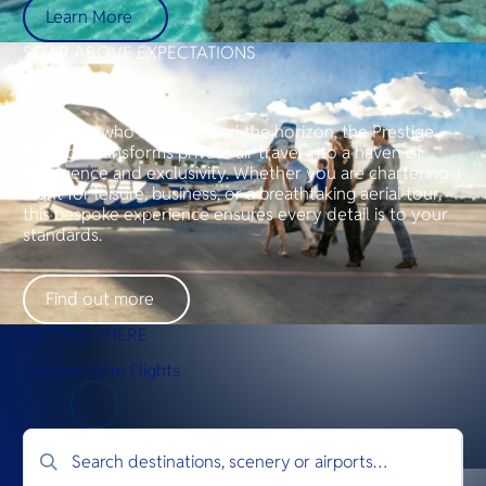
Learn More
SOAR ABOVE EXPECTATIONS
Prestige Package
For those who seek beyond the horizon, the Prestige
Package transforms private air travel into a haven of
indulgence and exclusivity. Whether you are chartering a
flight for leisure, business, or a breathtaking aerial tour,
this bespoke experience ensures every detail is to your
standards.
Find out more
GETTING THERE
Explore More Flights