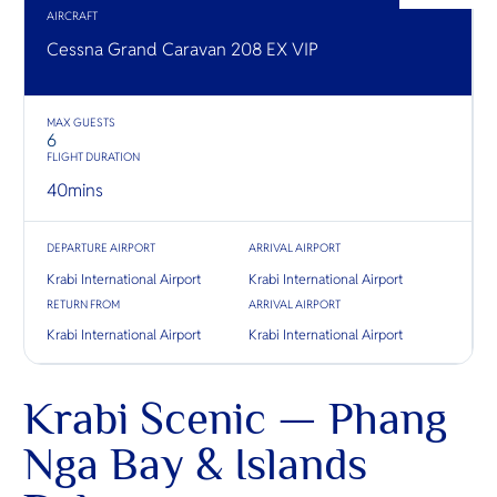
O
AIRCRAFT
Yo
Cessna Grand Caravan 208 EX VIP
MAX GUESTS
SERVICE
6
FLIGHT DURATION
40
mins
OTHER C
DEPARTURE AIRPORT
ARRIVAL AIRPORT
Krabi International Airport
Krabi International Airport
RETURN FROM
ARRIVAL AIRPORT
Krabi International Airport
Krabi International Airport
Krabi Scenic — Phang
Nga Bay & Islands