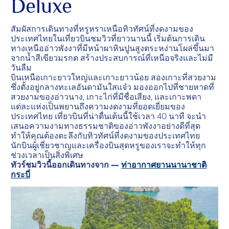
Deluxe
สัมผัสการเดินทางที่หรูหราเหนือทิวทัศน์ที่งดงามของ
ประเทศไทยในเที่ยวบินชมวิวที่ยาวนานนี้ เริ่มต้นการเดิน
ทางเหนืออ่าวพังงาที่มีหน้าผาหินปูนสูงตระหง่านโผล่ขึ้นมา
จากน้ำสีเขียวมรกต สร้างประสบการณ์ที่เหนือจริงและไม่มี
วันลืม
บินเหนือเกาะยาวใหญ่และเกาะยาวน้อย สองเกาะที่สวยงาม
ซึ่งตั้งอยู่กลางทะเลอันดามันใสแจ๋ว มองออกไปที่ชายหาดที่
สวยงามของอ่าวนาง, เกาะไก่ที่มีชื่อเสียง, และเกาะพดา
แต่ละแห่งเป็นพยานถึงความงดงามที่ยอดเยี่ยมของ
ประเทศไทย เที่ยวบินที่น่าตื่นเต้นนี้ใช้เวลา 40 นาที จะนำ
เสนอความงามทางธรรมชาติของอ่าวพังงาอย่างดีที่สุด
ทำให้คุณต้องตะลึงกับทิวทัศน์ที่งดงามของประเทศไทย
นักบินผู้เชี่ยวชาญและเครื่องบินสุดหรูของเราจะทำให้ทุก
ช่วงเวลาเป็นสิ่งพิเศษ
ทัวร์ชมวิวนี้ออกเดินทางจาก —
ท่าอากาศยานนานาชาติ
กระบี่