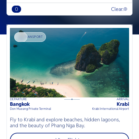
0
Clear.
TRANSPORT
DEPARTURE
ARRIVAL
P
160
mins
up to
6
guests
Bangkok
Krabi
P
⦁
Don Mueang Private Terminal
Krabi International Airport
U-
บ
Fly to Krabi and explore beaches, hidden lagoons,
บ
and the beauty of Phang Nga Bay.
เ