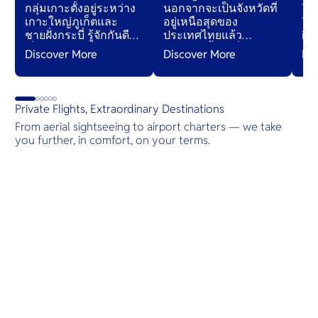
กลุ่มเกาะตั้งอยู่ระหว่าง
นอกจากจะเป็นจังหวัดที่
Th
เกาะใหญ่ภูเก็ตและ
อยู่เหนือสุดของ
Tha
ชายฝั่งกระบี่ รู้จักกันดีใน
ประเทศไทยแล้ว
isl
เรื่องหน้าผาหินปูนขนาด
เชียงรายตั้งอยู่ที่จุดตัด
its
Discover More
Discover More
Di
ใหญ่ที่ยื่นออกจากทะเล
ระหว่างไทย เมียนมา
lan
และลาว ที่คุณสามารถ
jun
ชมวิวแม่น้ำโขงจากทั้ง
cul
สองฝั่งที่สามเหลี่ยม
ser
Private Flights, Extraordinary Destinations
ทองคำ
acc
From aerial sightseeing to airport charters — we take
isl
you further, in comfort, on your terms.
its
Destinations