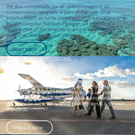
We also compensate for all carbon emissions via
compensation programs in partnership with local
initiatives such as turtle conservation and coral planting.
By choosing our Platinum Package, we additionally
donate part of the revenue to a local sustainability
project or charity of your choice.
Learn More
SOAR ABOVE EXPECTATIONS
Prestige Package
For those who seek beyond the horizon, the Prestige
Package transforms private air travel into a haven of
indulgence and exclusivity. Whether you are chartering a
flight for leisure, business, or a breathtaking aerial tour,
this bespoke experience ensures every detail is to your
standards.
Find out more