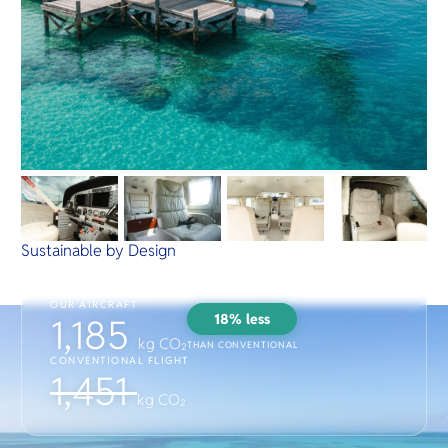
Sustainable by Design
OUR AIRCRAFT
18% less
1,185
kg CO₂
THAN CONVENTIONAL
CONVENTIONAL FLIGHT
1,451
kg CO₂