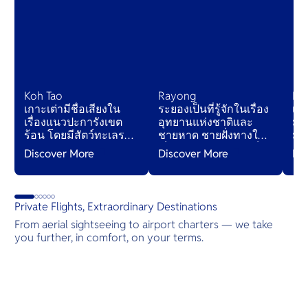
Koh Tao
Rayong
Ko
เกาะเต่ามีชื่อเสียงใน
ระยองเป็นที่รู้จักในเรื่อง
เป็
เรื่องแนวปะการังเขต
อุทยานแห่งชาติและ
มี
ร้อน โดยมีสัตว์ทะเลรวม
ชายหาด ชายฝั่งทางใต้
มะ
ถึงฉลามวาฬและปลาก
เป็นทางเข้าสู่เกาะเสม็ด
ขจี
Discover More
Discover More
Di
ระเบน เต่าตนุและเต่า
ในขณะที่ชายฝั่งที่ยาวมี
สป
เขียวมารวมตัวกันที่นี่
ทิวทัศน์ที่สวยงามและ
เพื่อผสมพันธุ์
ชายหาดแบนยาว
Private Flights, Extraordinary Destinations
From aerial sightseeing to airport charters — we take
you further, in comfort, on your terms.
Destinations