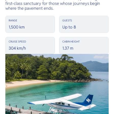
first-class sanctuary for those whose journeys begin
where the pavement ends.
RANGE
GUESTS
1,500 km
Up to 8
CRUISE SPEED
CABIN HEIGHT
304 km/h
1.37 m