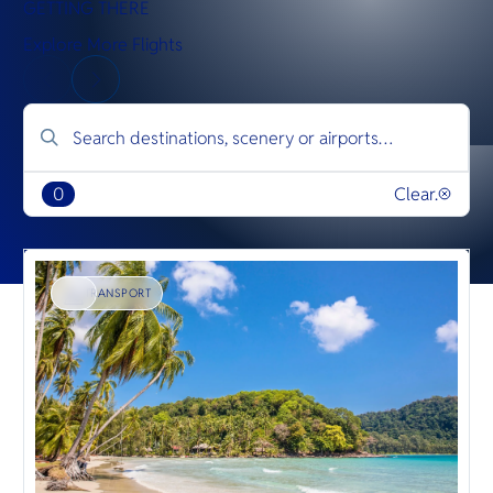
GETTING THERE
Explore More Flights
0
Clear.
TRANSPORT