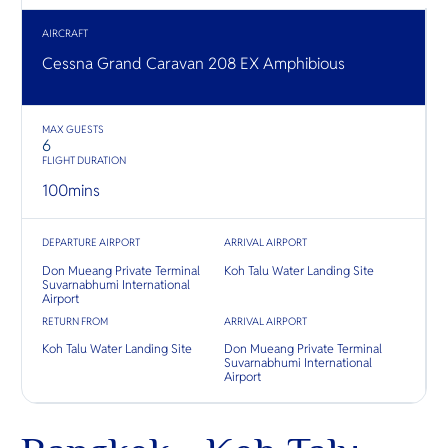
O
เข้าใจ “
Yo
ที่แท้จริง” 
AIRCRAFT
Cessna Grand Caravan 208 EX Amphibious
SERVICE
MAX GUESTS
6
FLIGHT DURATION
100
mins
OTHER C
DEPARTURE AIRPORT
ARRIVAL AIRPORT
Don Mueang Private Terminal
Koh Talu Water Landing Site
Suvarnabhumi International
Airport
RETURN FROM
ARRIVAL AIRPORT
Koh Talu Water Landing Site
Don Mueang Private Terminal
Suvarnabhumi International
Airport