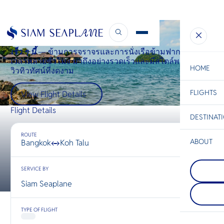
Bangkok ↔ Koh Talu
เร็ว ๆ นี้
— ข้ามการจราจรและการนั่งเรือข้ามฟากที่ใช้
เวลาหลายชั่วโมง มาถึงอย่างรวดเร็วและมีสไตล์พร้อมกับ
HOME
วิวทิวทัศน์ที่งดงาม
FLIGHTS
ESC
View Flight Details
Flight Details
DESTINAT
C
Bangkok
Hua Hin
Scenic
Charter
Be
ROUTE
ABOUT
Bangkok
Koh Talu
↔
Koh Lipe
S
COMPAN
เกาะหลีเป
Di
SERVICE BY
Prachua
ไทยในทะเ
ประจวบคีร
ใกล้ชายแ
Siam Seaplane
อีกหนึ่งจัง
เป็นส่วนห
F
นักท่องเที
อุทยานแห่
Re
หลีกหนีจาก
เกาะตะรุเต
TYPE OF FLIGHT
แออัด — จั
เล็กๆ และน
ทำให้นักเ
เต็มไปด้ว
FACTS