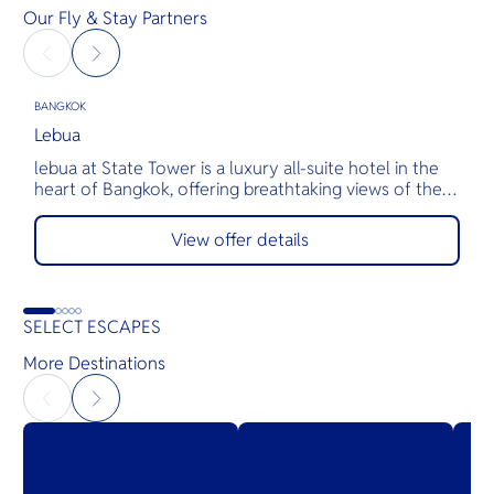
Our Fly & Stay Partners
BANGKOK
B
Lebua
O
lebua at State Tower is a luxury all-suite hotel in the
T
heart of Bangkok, offering breathtaking views of the
t
Chao Phraya River and skyline from every private
B
balcony. Known for its world-renowned rooftop
a
View offer details
venues like Sky Bar and Sirocco, and Michelin-starred
m
dining, lebua delivers an unforgettable experience of
elevated hospitality, fine cuisine, and unmatched
service.
SELECT ESCAPES
More Destinations