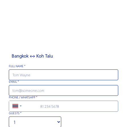
Bangkok ↔ Koh Talu
FULL NAME *
EMAIL *
PHONE / WHATSAPP *
+66
GUESTS *