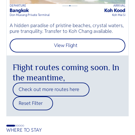
DEPARTURE
ARRIVAL
D
85
mins
up to
6
guests
Bangkok
Koh Kood
B
⦁
Don Mueang Private Terminal
Koh Mai Si
D
A hidden paradise of pristine beaches, crystal waters,
เ
pure tranquility. Transfer to Koh Chang available.
ฟ
View Flight
Flight routes coming soon. In
the meantime,
Check out more routes here
Reset Filter
WHERE TO STAY