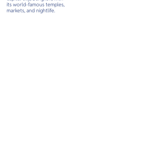
O
its world-famous temples,
Yo
markets, and nightlife.
SERVICE
OTHER C