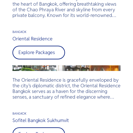
the heart of Bangkok, offering breathtaking views
of the Chao Phraya River and skyline from every
private balcony. Known for its world-renowned
rooftop venues like Sky Bar and Sirocco, and
Michelin-starred dining, lebua delivers an
unforgettable experience of elevated hospitality,
BANGKOK
fine cuisine, and unmatched service.
Oriental Residence
Explore Packages
The Oriental Residence is gracefully enveloped by
the city's diplomatic district, the Oriental Residence
Bangkok serves as a haven for the discerning
senses, a sanctuary of refined elegance where
every detail is meticulously curated to impress
your indulgences.
BANGKOK
Sofitel Bangkok Sukhumvit