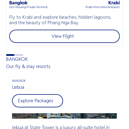
160
mins
up to
6
guests
Bangkok
Krabi
*
⦁
Don Mueang Private Terminal
Krabi International Airport
D
บ
Fly to Krabi and explore beaches, hidden lagoons,
บ
and the beauty of Phang Nga Bay.
ต
View Flight
BANGKOK
Our fly & stay resorts
BANGKOK
Lebua
Explore Packages
lebua at State Tower is a luxury all-suite hotel in