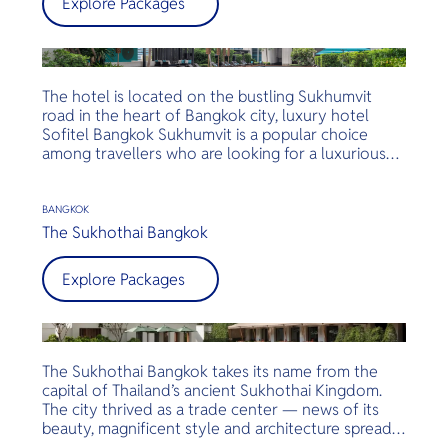
Explore Packages
The hotel is located on the bustling Sukhumvit
road in the heart of Bangkok city, luxury hotel
Sofitel Bangkok Sukhumvit is a popular choice
among travellers who are looking for a luxurious
stay in close proximity to shopping malls, BTS
Skytrain and MRT stations and entertainment
centres. Sofitel Bangkok Sukhumvit effortlessly
BANGKOK
blends traditional Thai hospitality with classic
The Sukhothai Bangkok
French flair and service, offering guests a unique
opportunity to experience the best of Bangkok
Explore Packages
city.
The Sukhothai Bangkok takes its name from the
capital of Thailand’s ancient Sukhothai Kingdom.
The city thrived as a trade center — news of its
beauty, magnificent style and architecture spread
far and wide. The temples emphasised their stupa