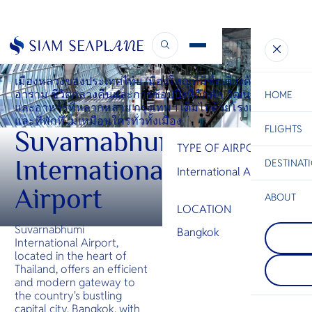
INTERNATIONAL AIRPORT
Suvarnabhumi International Airport
เมืองหลวงของประเทศไทย เมืองใหญ่ที่มีชื่อเสียงด้านวัดวา
อาราม ชีวิตกลางคืนและการช้อปปิ้งที่คึกคัก วัฒนธรรม
HOME
และอาหารที่หลากหลาย กรุงเทพฯ เต็มไปด้วยโรงแรมหรู
และที่พักที่ไม่เหมือนใครทั่วทั้งเมือง
FLIGHTS
ESC
Suvarnabhumi
TYPE OF AIRPORT
International
DESTINAT
International Airport
C
Bangkok
Hua Hin
Scenic
Charter
Be
Airport
ABOUT
LOCATION
Koh Pha
S
COMPAN
Suvarnabhumi
หนึ่งในเก
Bangkok
Di
Phi Phi I
ตั้งอยู่ทา
International Airport,
กลุ่มเกาะต
ของเกาะสมุ
located in the heart of
เกาะใหญ่ภ
เสียงในเรื
F
Thailand, offers an efficient
ชายฝั่งกระบี
ฟูลมูนปร
Re
and modern gateway to
ในเรื่องห
นอกจากนี้ย
the country's bustling
ขนาดใหญ่ท
ชายหาดที่
จากทะเล
และรีสอร์
capital city, Bangkok, with
FACTS