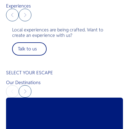
and chedi as primary design features. The palaces
Experiences
maintained an incomparable style. Symmetrical
colonnades, reflection pools, open-air arcades,
combined with the best natural materials of
bronze, teakwood and marble — together with
Local experiences are being crafted. Want to
fine fabrics and mirrors. Much of the décor in this
create an experience with us?
world-famous hotel derives from that wondrous
city whose name Sukhothai proudly bears. The
Talk to us
graceful and elegant Sukhothai is imbued with the
essence of this golden age in history.
SELECT YOUR ESCAPE
Our Destinations